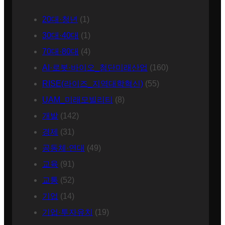
20대·청년
(1)
30대·40대
(1)
70대·80대
(4)
AI·로봇·바이오_첨단미래산업
(160)
RISE(라이즈_지역대학혁신)
(55)
UAM_미래모빌리티
(8)
개발
(142)
경제
(31)
공동체·연대
(49)
교육
(91)
교통
(52)
기업
(14)
기업·투자유치
(19)