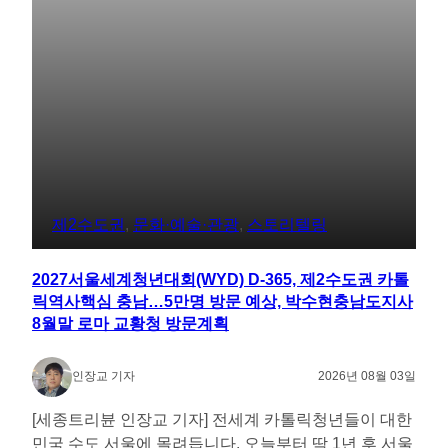
제2수도권
, 
문화·예술·관광
, 
스토리텔링
2027서울세계청년대회(WYD) D-365, 제2수도권 카톨
릭역사핵심 충남…5만명 방문 예상, 박수현충남도지사
8월말 로마 교황청 방문계획
인장교 기자
2026년 08월 03일
[세종트리뷴 인장교 기자] 전세계 카톨릭청년들이 대한
민국 수도 서울에 몰려듭니다. 오늘부터 딱 1년 후 서울