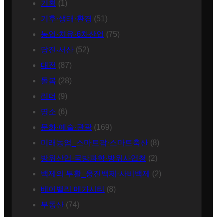
기획
(1)
기후·생태·환경
(51)
농업·치유·6차산업
(75)
당진‧서산
(52)
대전
(87)
돌봄
(28)
리더
(9)
명소
(6)
문화·예술·관광
(169)
미래농업_스마트팜·스마트축산
(8)
방위산업·국방과학·방위사업청
(2)
백제의 부활_웅진백제·사비백제
(2)
베이밸리 메가시티
(8)
부동산
(74)